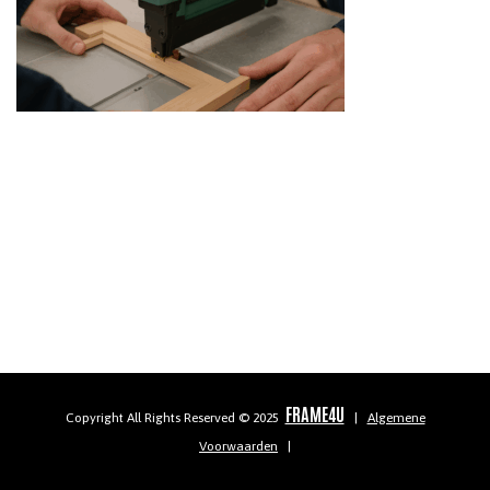
FRAME4U
Copyright All Rights Reserved © 2025
|
Algemene
Voorwaarden
|