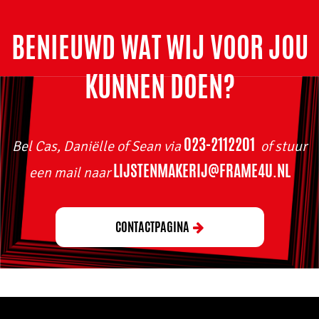
BENIEUWD WAT WIJ VOOR JOU
KUNNEN DOEN?
Bel Cas, Daniëlle of Sean via
of stuur
023-2112201
een mail naar
LIJSTENMAKERIJ@FRAME4U.NL
CONTACTPAGINA