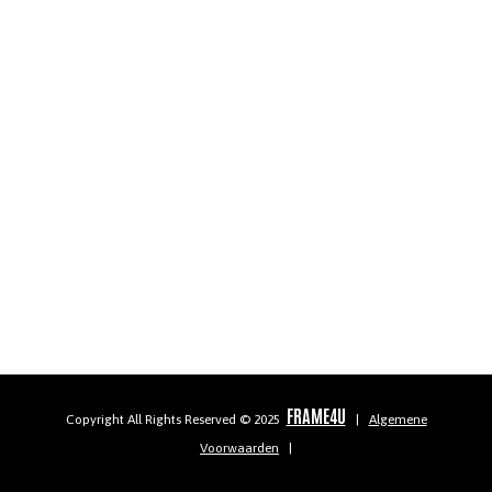
FRAME4U
Copyright All Rights Reserved © 2025
|
Algemene
Voorwaarden
|