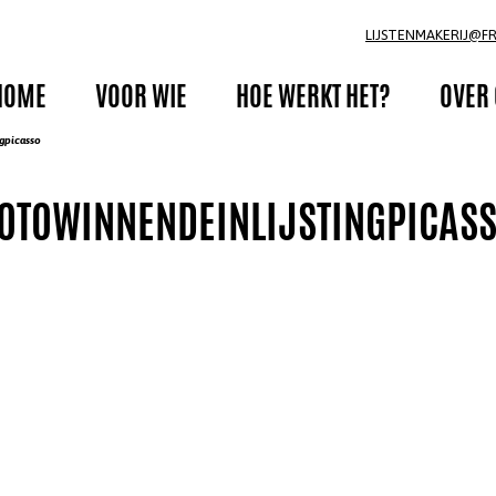
LIJSTENMAKERIJ@F
HOME
VOOR WIE
HOE WERKT HET?
OVER
gpicasso
OTOWINNENDEINLIJSTINGPICAS