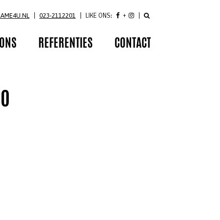
RAME4U.NL
023-2112201
LIKE ONS:
 ONS
REFERENTIES
CONTACT
SO