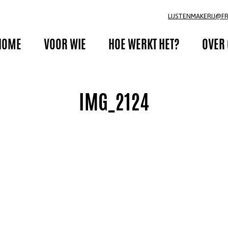
LIJSTENMAKERIJ@F
HOME
VOOR WIE
HOE WERKT HET?
OVER
IMG_2124