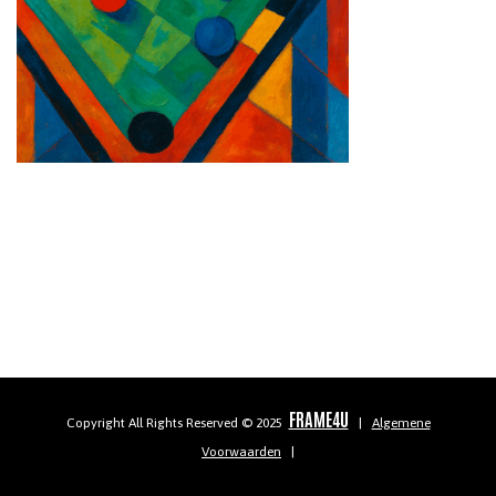
FRAME4U
Copyright All Rights Reserved © 2025
|
Algemene
Voorwaarden
|