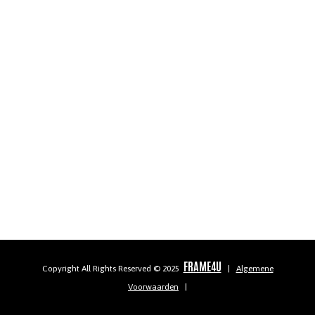
FRAME4U
Copyright All Rights Reserved © 2025
|
Algemene
Voorwaarden
|