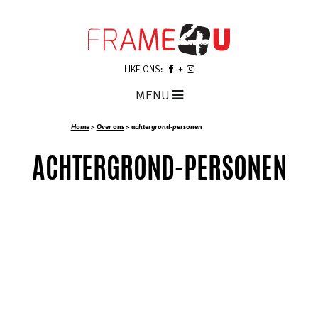
LIKE ONS:
MENU
Home
>
Over ons
>
achtergrond-personen
ACHTERGROND-PERSONEN