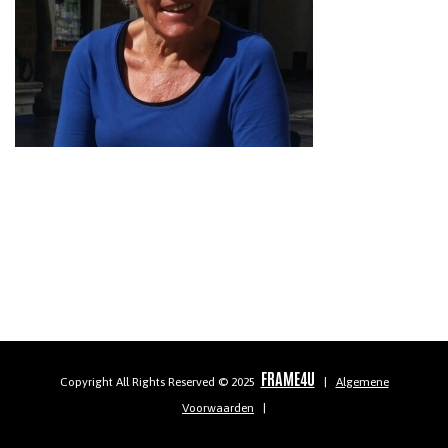
FRAME4U
Copyright All Rights Reserved © 2025
|
Algemene
Voorwaarden
|